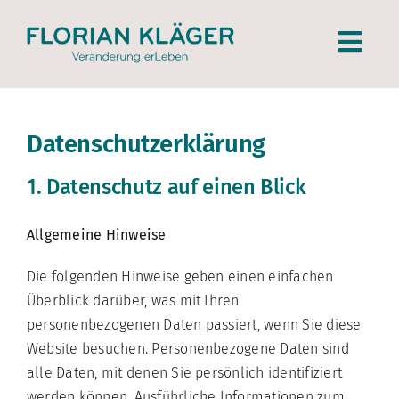
Zum
Inhalt
Togg
springen
Navi
Über mich
Datenschutz­erklärung
Coaching
1. Datenschutz auf einen Blick
Methode
Allgemeine Hinweise
Angebote
Die folgenden Hinweise geben einen einfachen
Überblick darüber, was mit Ihren
personenbezogenen Daten passiert, wenn Sie diese
Referenzen
Website besuchen. Personenbezogene Daten sind
alle Daten, mit denen Sie persönlich identifiziert
Kontakt
werden können. Ausführliche Informationen zum