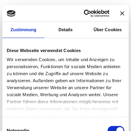
Recht auf Daten­übertrag­barkeit
Sie haben das Recht, Daten, die wir auf Grundlage
Zustimmung
Details
Über Cookies
Ihrer Einwilligung oder in Erfüllung eines Vertrags
automatisiert verarbeiten, an sich oder an einen
Dritten in einem gängigen, maschinenlesbaren
Diese Webseite verwendet Cookies
Format aushändigen zu lassen. Sofern Sie die direkte
Wir verwenden Cookies, um Inhalte und Anzeigen zu
Übertragung der Daten an einen anderen
personalisieren, Funktionen für soziale Medien anbieten
Verantwortlichen verlangen, erfolgt dies nur, soweit
zu können und die Zugriffe auf unsere Website zu
es technisch machbar ist.
analysieren. Außerdem geben wir Informationen zu Ihrer
Verwendung unserer Website an unsere Partner für
Auskunft, Berichtigung und Löschung
soziale Medien, Werbung und Analysen weiter. Unsere
Partner führen diese Informationen möglicherweise mit
Sie haben im Rahmen der geltenden gesetzlichen
weiteren Daten zusammen, die Sie ihnen bereitgestellt
Bestimmungen jederzeit das Recht auf
haben oder die sie im Rahmen Ihrer Nutzung der Dienste
unentgeltliche Auskunft über Ihre gespeicherten
gesammelt haben.
Einwilligungsauswahl
personenbezogenen Daten, deren Herkunft und
Notwendig